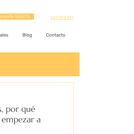
onsulta GRATIS
659093391
ales
Blog
Contacto
s, por qué
 empezar a