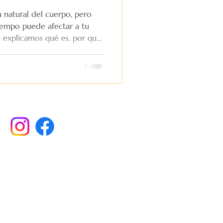
a natural del cuerpo, pero
iempo puede afectar a tu
te explicamos qué es, por qué
estionarla de forma
tender lo que te pasa y dar
irte mejor.