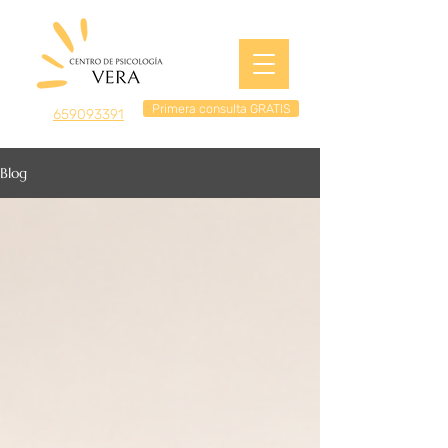
Primera consulta GRATIS
659093391
Blog