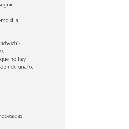
seguir 
mo si la 
ándwich
”: 
s.
rque no hay 
nden de una/o.
rocesadas 