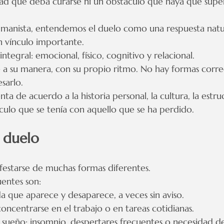
d que deba curarse ni un obstáculo que haya que supe
manista, entendemos el duelo como una respuesta natur
n vínculo importante.
integral: emocional, físico, cognitivo y relacional.
 a su manera, con su propio ritmo. No hay formas corre
sarlo.
ta de acuerdo a la historia personal, la cultura, la estru
nculo que se tenía con aquello que se ha perdido.
e duelo
festarse de muchas formas diferentes.
uentes son:
a que aparece y desaparece, a veces sin aviso.
concentrarse en el trabajo o en tareas cotidianas.
l sueño: insomnio, despertares frecuentes o necesidad d