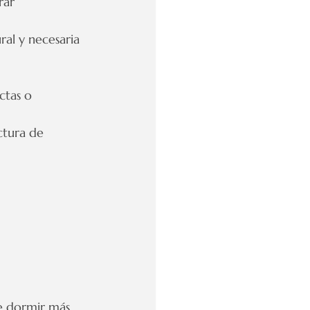
rar 
al y necesaria 
ctas o 
ctura de 
e dormir más 