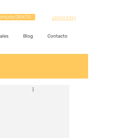
onsulta GRATIS
659093391
ales
Blog
Contacto