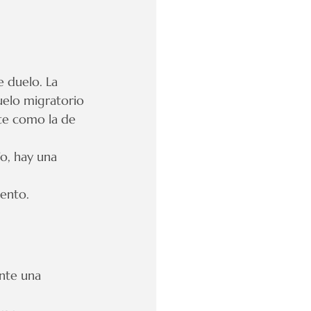
 duelo. La 
uelo migratorio 
te como la de 
o, hay una 
iento.
nte una 