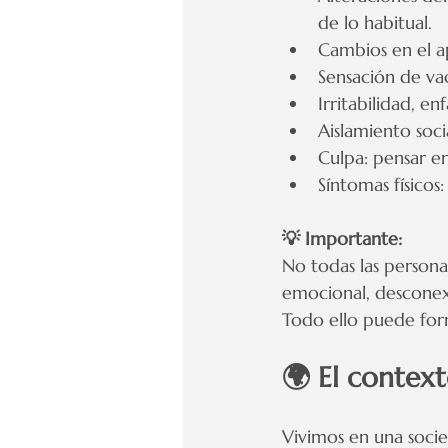
de lo habitual.
Cambios en el ap
Sensación de vac
Irritabilidad, en
Aislamiento soci
Culpa: pensar e
Síntomas físico
💡 Importante:
No todas las persona
emocional, desconexi
Todo ello puede for
🌍 El contex
Vivimos en una socie