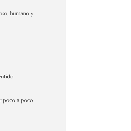
oso, humano y 
entido.
rar poco a poco 