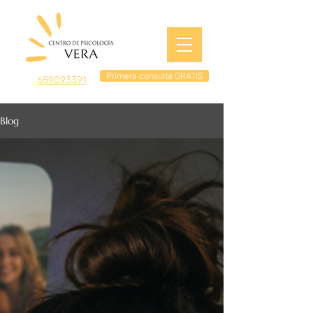
Primera consulta GRATIS
659093391
Blog