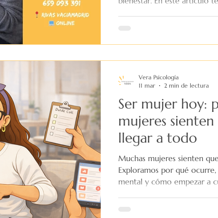
bienestar. En este artículo 
aparece y cómo empezar a g
saludable. Descubre cómo en
los primeros pasos para sent
Vera Psicología
11 mar
2 min de lectura
Ser mujer hoy: 
mujeres sienten
llegar a todo
Muchas mujeres sienten que
Exploramos por qué ocurre,
mental y cómo empezar a cu