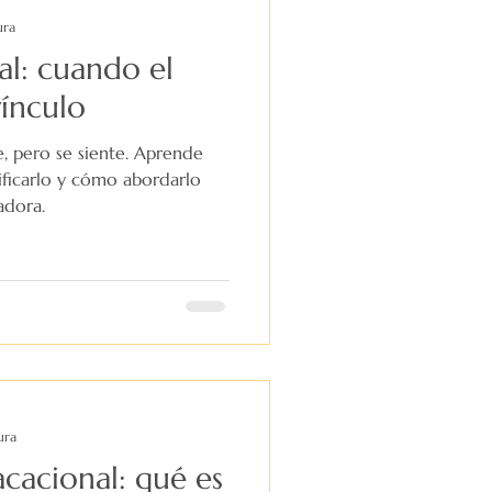
ura
al: cuando el
vínculo
e, pero se siente. Aprende
ficarlo y cómo abordarlo
adora.
ura
cacional: qué es