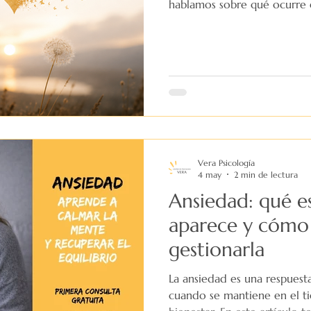
hablamos sobre qué ocurre
proceso de duelo, por qué a
y cómo la terapia puede ay
acompañar lo que estás sint
Vera Psicología
4 may
2 min de lectura
Ansiedad: qué e
aparece y cómo
gestionarla
La ansiedad es una respuest
cuando se mantiene en el t