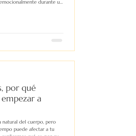
 emocionalmente durante un
 veces cuesta tanto avanzar
udarte a comprender y
iendo sin juzgarte
s, por qué
 empezar a
a natural del cuerpo, pero
iempo puede afectar a tu