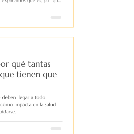
te explicamos qué es, por qué
estionarla de forma
tender lo que te pasa y dar
irte mejor.
por qué tantas
 que tienen que
 deben llegar a todo.
 cómo impacta en la salud
idarse.